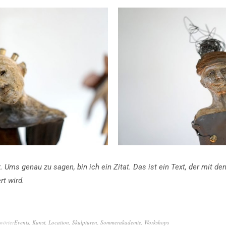
k. Ums genau zu sagen, bin ich ein Zitat. Das ist ein Text, der mit 
rt wird.
wörter
Events
,
Kunst
,
Location
,
Skulpturen
,
Sommerakademie
,
Workshops